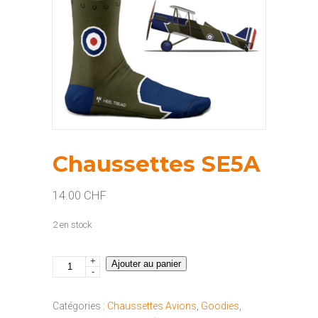
Chaussettes SE5A
14.00
CHF
2 en stock
+
quantité
Ajouter au panier
-
de
Chaussettes
Catégories :
Chaussettes Avions
,
Goodies
,
SE5A