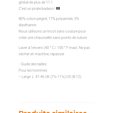
global de plus de 11:1.
C’est un pirate badass !
80% coton peigné, 17% polyamide, 3%
élasthanne.
Nous utilisons un tricot sans couture pour
créer une chaussette sans points de suture.
Laver à l’envers (40 ° C / 100 ° F max). Ne pas
sécher en machine, repasser.
:: Guide des tailles ::
Pour les hommes:
– Large: L: 41-46 UK (7½-11½) US (8-12)