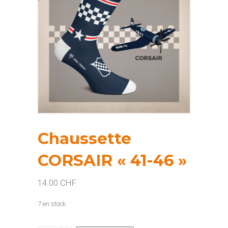
Chaussette
CORSAIR « 41-46 »
14.00
CHF
7 en stock