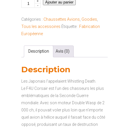
+
quantité
Ajouter au panier
-
de
Chaussette
Catégories :
Chaussettes Avions
,
Goodies
,
CORSAIR
Tous les accessoires
Étiquette :
Fabrication
"41-
Européenne
46"
Description
Avis (0)
Description
Les Japonais l’appelaient Whistling Death.
Le F4U Corsair est l’un des chasseurs les plus
emblématiques de la Seconde Guerre
mondiale. Avec son moteur Double Wasp de 2
000 ch, il pouvait voler plus loin que n’importe
quel avion à hélice auquel il faisait face du côté
opposé, produisant un taux de destruction