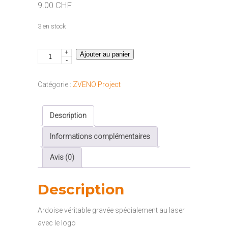
9.00
CHF
3 en stock
+
quantité
Ajouter au panier
-
de
Dessous
Catégorie :
ZVENO Project
de
verre
Description
ardoise
DV_3
Informations complémentaires
Avis (0)
Description
Ardoise véritable gravée spécialement au laser
avec le logo