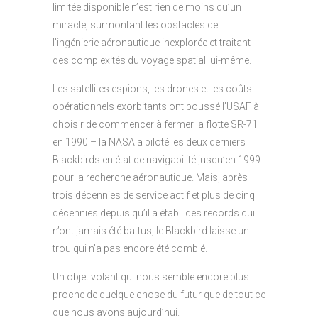
limitée disponible n’est rien de moins qu’un
miracle, surmontant les obstacles de
l’ingénierie aéronautique inexplorée et traitant
des complexités du voyage spatial lui-même.
Les satellites espions, les drones et les coûts
opérationnels exorbitants ont poussé l’USAF à
choisir de commencer à fermer la flotte SR-71
en 1990 – la NASA a piloté les deux derniers
Blackbirds en état de navigabilité jusqu’en 1999
pour la recherche aéronautique. Mais, après
trois décennies de service actif et plus de cinq
décennies depuis qu’il a établi des records qui
n’ont jamais été battus, le Blackbird laisse un
trou qui n’a pas encore été comblé.
Un objet volant qui nous semble encore plus
proche de quelque chose du futur que de tout ce
que nous avons aujourd’hui.