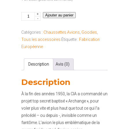
+
quantité
Ajouter au panier
-
de
Chaussette
Catégories :
Chaussettes Avions
,
Goodies
,
SR-
Tous les accessoires
Étiquette :
Fabrication
71
Européenne
Blackbird
"41-
Description
Avis (0)
46"
Description
À la fin des années 1950, la CIA a commandé un
projet top secret baptisé « Archange », pour
voler plus vite et plus haut que tout ce qui l’a
précédé – ou depuis -, invisible comme un
fantôme. L’avion le plus emblématique de la