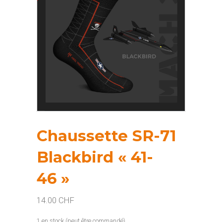
Chaussette SR-71
Blackbird « 41-
46 »
14.00
CHF
1 en stock (peut être commandé)