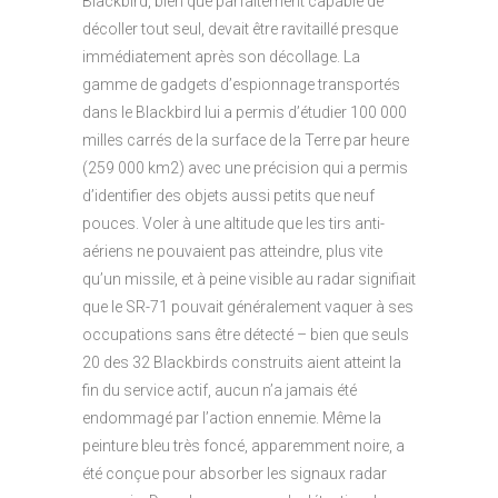
Blackbird, bien que parfaitement capable de
décoller tout seul, devait être ravitaillé presque
immédiatement après son décollage. La
gamme de gadgets d’espionnage transportés
dans le Blackbird lui a permis d’étudier 100 000
milles carrés de la surface de la Terre par heure
(259 000 km2) avec une précision qui a permis
d’identifier des objets aussi petits que neuf
pouces. Voler à une altitude que les tirs anti-
aériens ne pouvaient pas atteindre, plus vite
qu’un missile, et à peine visible au radar signifiait
que le SR-71 pouvait généralement vaquer à ses
occupations sans être détecté – bien que seuls
20 des 32 Blackbirds construits aient atteint la
fin du service actif, aucun n’a jamais été
endommagé par l’action ennemie. Même la
peinture bleu très foncé, apparemment noire, a
été conçue pour absorber les signaux radar