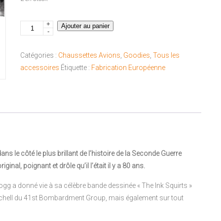
+
quantité
Ajouter au panier
-
de
Chaussette
Catégories :
Chaussettes Avions
,
Goodies
,
Tous les
B25J
accessoires
Étiquette :
Fabrication Européenne
Mitchell
Ink
Squirts
"41-
46"
s le côté le plus brillant de l’histoire de la Seconde Guerre
iginal, poignant et drôle qu’il l’était il y a 80 ans.
logg a donné vie à sa célèbre bande dessinée « The Ink Squirts »
tchell du 41st Bombardment Group, mais également sur tout