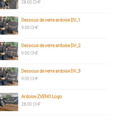
28.00
CHF
Dessous de verre ardoise DV_1
9.00
CHF
Dessous de verre ardoise DV_2
9.00
CHF
Dessous de verre ardoise DV_3
9.00
CHF
Ardoise ZVENO Logo
28.00
CHF