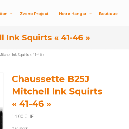
tion
Zveno Project
Notre Hangar
Boutique
 Ink Squirts « 41-46 »
tchell Ink Squirts « 41-46 »
Chaussette B25J
Mitchell Ink Squirts
« 41-46 »
14.00
CHF
2 en stock