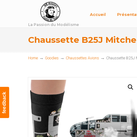
Accueil
Présenta
La Passion du Modélisme
Chaussette B25J Mitchell
→
→
→
Home
Goodies
Chaussettes Avions
Chaussette B25J Mi
feedback