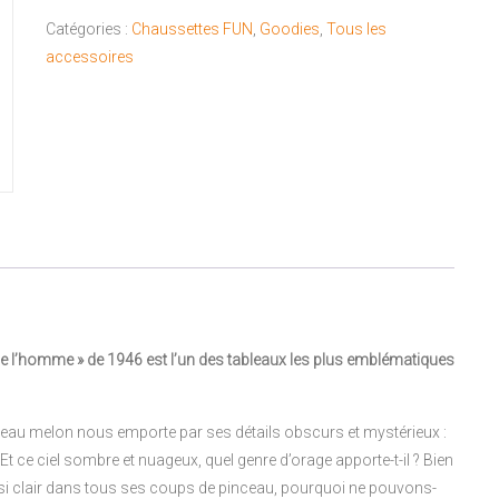
MAGRITTE
Catégories :
Chaussettes FUN
,
Goodies
,
Tous les
"41-
accessoires
46"
de l’homme » de 1946 est l’un des tableaux les plus emblématiques
eau melon nous emporte par ses détails obscurs et mystérieux :
Et ce ciel sombre et nuageux, quel genre d’orage apporte-t-il ? Bien
 si clair dans tous ses coups de pinceau, pourquoi ne pouvons-