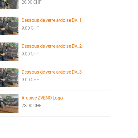
28.00
CHF
Dessous de verre ardoise DV_1
9.00
CHF
Dessous de verre ardoise DV_2
9.00
CHF
Dessous de verre ardoise DV_3
9.00
CHF
Ardoise ZVENO Logo
28.00
CHF