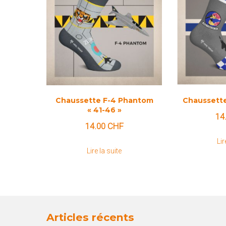
Chaussette F-4 Phantom
Chaussette
« 41-46 »
14
14.00
CHF
Lir
Lire la suite
Articles récents