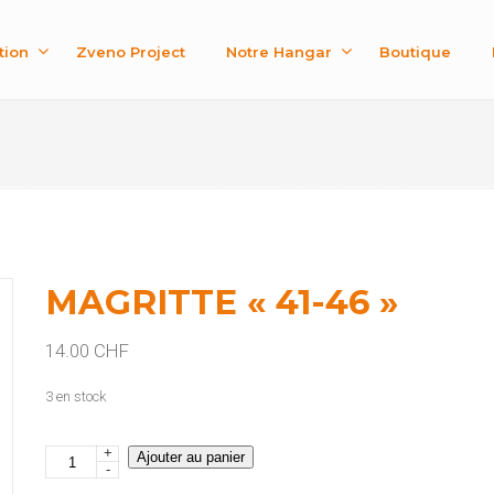
tion
Zveno Project
Notre Hangar
Boutique
MAGRITTE « 41-46 »
14.00
CHF
3 en stock
+
quantité
Ajouter au panier
-
de