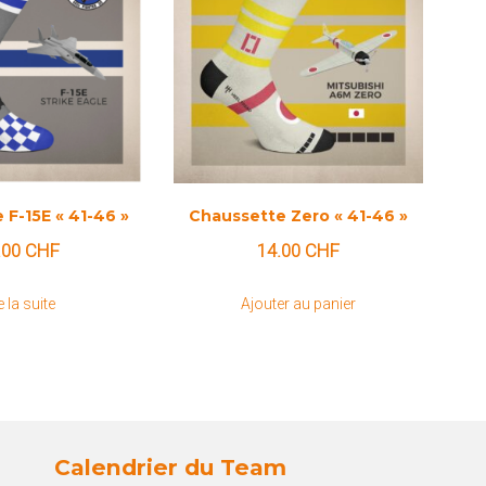
 F-15E « 41-46 »
Chaussette Zero « 41-46 »
.00
CHF
14.00
CHF
e la suite
Ajouter au panier
Calendrier du Team