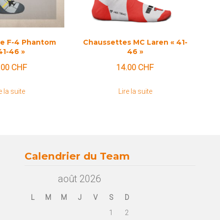
e F-4 Phantom
Chaussettes MC Laren « 41-
41-46 »
46 »
.00
CHF
14.00
CHF
e la suite
Lire la suite
Calendrier du Team
août 2026
L
M
M
J
V
S
D
1
2