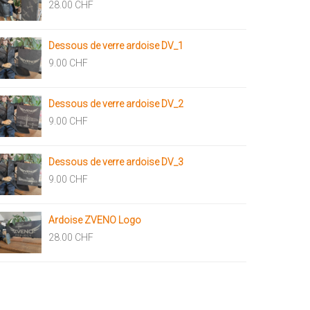
28.00
CHF
Dessous de verre ardoise DV_1
9.00
CHF
Dessous de verre ardoise DV_2
9.00
CHF
Dessous de verre ardoise DV_3
9.00
CHF
Ardoise ZVENO Logo
28.00
CHF