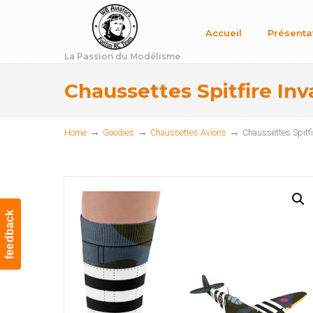
Accueil
Présenta
La Passion du Modélisme
Chaussettes Spitfire Inv
→
→
→
Home
Goodies
Chaussettes Avions
Chaussettes Spitfi
feedback