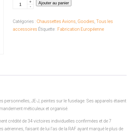
+
quantité
Ajouter au panier
-
de
Chaussettes
Catégories :
Chaussettes Avions
,
Goodies
,
Tous les
Spitfire
accessoires
Étiquette :
Fabrication Européenne
Invasion
personnelles, JE-J, peintes sur le fuselage. Ses appareils étaient
mmandement méticuleux et organisé.
ment crédité de 34 victoires individuelles confirmées et de 7
es aériennes, faisant de lui l’as de la RAF ayant marqué le plus de