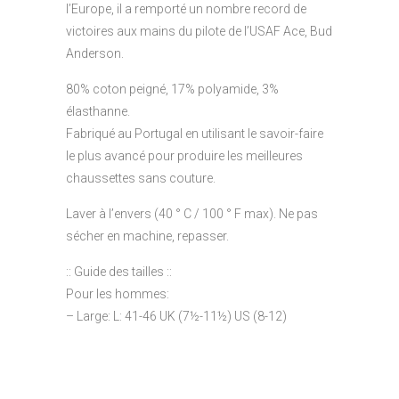
l’Europe, il a remporté un nombre record de
victoires aux mains du pilote de l’USAF Ace, Bud
Anderson.
80% coton peigné, 17% polyamide, 3%
élasthanne.
Fabriqué au Portugal en utilisant le savoir-faire
le plus avancé pour produire les meilleures
chaussettes sans couture.
Laver à l’envers (40 ° C / 100 ° F max). Ne pas
sécher en machine, repasser.
:: Guide des tailles ::
Pour les hommes:
– Large: L: 41-46 UK (7½-11½) US (8-12)