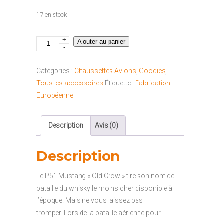
17 en stock
+
quantité
Ajouter au panier
-
de
Chaussette
Catégories :
Chaussettes Avions
,
Goodies
,
P-
Tous les accessoires
Étiquette :
Fabrication
51
Européenne
Old
Crow
Description
Avis (0)
"41-
46"
Description
Le P51 Mustang « Old Crow » tire son nom de
bataille du whisky le moins cher disponible à
l’époque. Mais ne vous laissez pas
tromper. Lors de la bataille aérienne pour