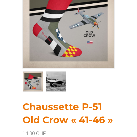
Chaussette P-51
Old Crow « 41-46 »
14.00
CHF