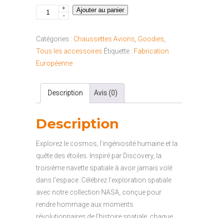
+
quantité
Ajouter au panier
-
de
Chaussette
Catégories :
Chaussettes Avions
,
Goodies
,
NASA
Tous les accessoires
Étiquette :
Fabrication
"41-
Européenne
46"
Description
Avis (0)
Description
Explorez le cosmos, l’ingéniosité humaine et la
quête des étoiles. Inspiré par Discovery, la
troisième navette spatiale à avoir jamais volé
dans l’espace. Célébrez l’exploration spatiale
avec notre collection NASA, conçue pour
rendre hommage aux moments
révolutionnaires de l’histoire spatiale, chaque