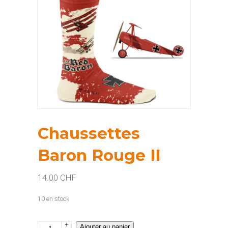
Chaussettes
Baron Rouge II
14.00
CHF
10 en stock
+
quantité
Ajouter au panier