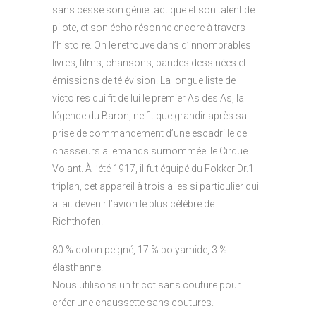
sans cesse son génie tactique et son talent de
pilote, et son écho résonne encore à travers
l’histoire. On le retrouve dans d’innombrables
livres, films, chansons, bandes dessinées et
émissions de télévision.
La longue liste de
victoires qui fit de lui le premier As des As, la
légende du Baron, ne fit que grandir après sa
prise de commandement d’une escadrille de
chasseurs allemands surnommée le Cirque
Volant. À l’été 1917, il fut équipé du Fokker Dr.1
triplan, cet appareil à trois ailes si particulier qui
allait devenir l’avion le plus célèbre de
Richthofen.
80 % coton peigné, 17 % polyamide, 3 %
élasthanne.
Nous utilisons un tricot sans couture pour
créer une chaussette sans coutures.