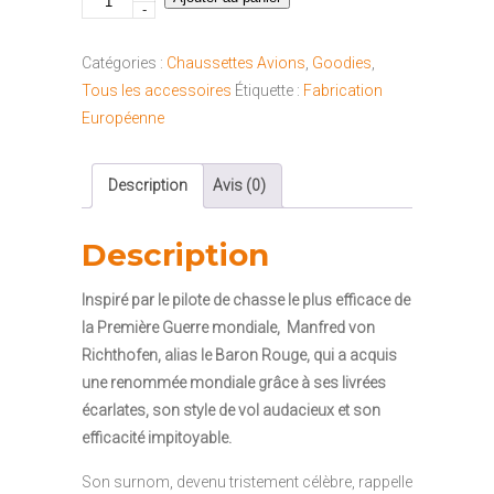
-
de
Chaussettes
Catégories :
Chaussettes Avions
,
Goodies
,
Baron
Tous les accessoires
Étiquette :
Fabrication
Rouge
Européenne
II
Description
Avis (0)
Description
Inspiré par le pilote de chasse le plus efficace de
la Première Guerre mondiale,
Manfred von
Richthofen, alias le Baron Rouge, qui a acquis
une renommée mondiale grâce à ses livrées
écarlates, son style de vol audacieux et son
efficacité impitoyable.
Son surnom, devenu tristement célèbre, rappelle