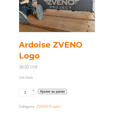
Ardoise ZVENO
Logo
28.00
CHF
2 en stock
+
quantité
Ajouter au panier
-
de
Ardoise
Catégorie :
ZVENO Project
ZVENO