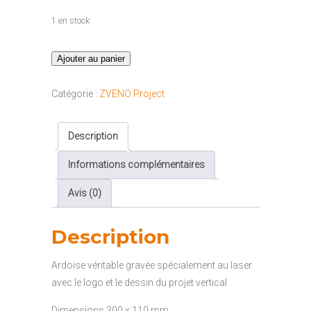
1 en stock
quantité
Ajouter au panier
de
Ardoise
Catégorie :
ZVENO Project
ZVENO
Logo
Description
2
Informations complémentaires
Avis (0)
Description
Ardoise véritable gravée spécialement au laser
avec le logo et le dessin du projet vertical
Dimensions 300 x 110 mm