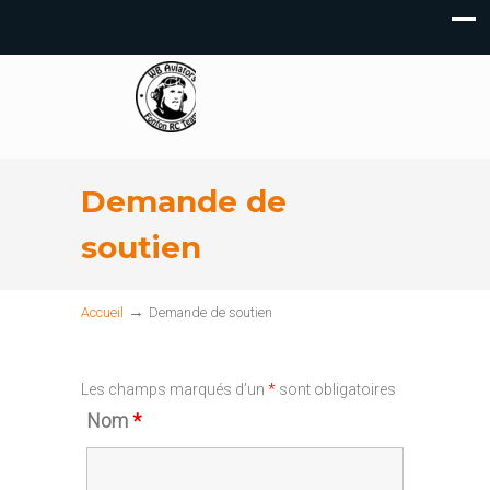
Demande de
soutien
→
Accueil
Demande de soutien
Les champs marqués d’un
*
sont obligatoires
Nom
*