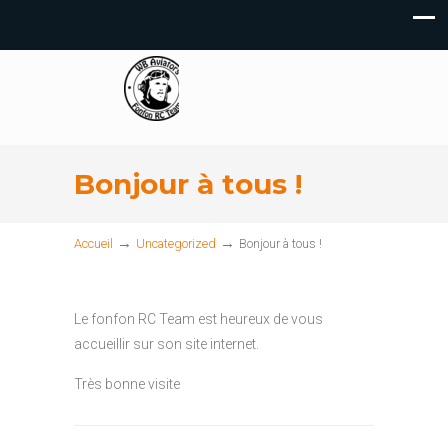
Bonjour à tous !
→
→
Accueil
Uncategorized
Bonjour à tous !
Le fonfon RC Team est heureux de vous
accueillir sur son site internet.
Très bonne visite