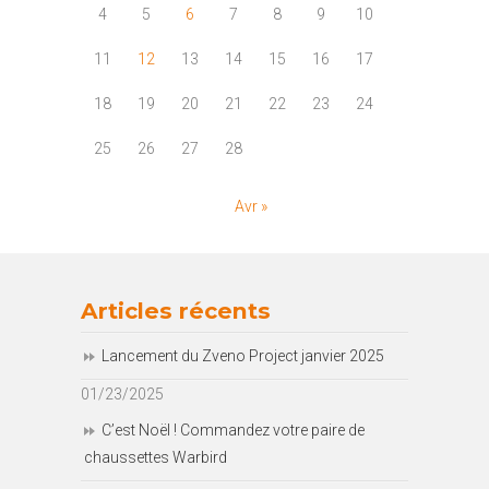
4
5
6
7
8
9
10
11
12
13
14
15
16
17
18
19
20
21
22
23
24
25
26
27
28
Avr »
Articles récents
Lancement du Zveno Project janvier 2025
01/23/2025
C’est Noël ! Commandez votre paire de
chaussettes Warbird